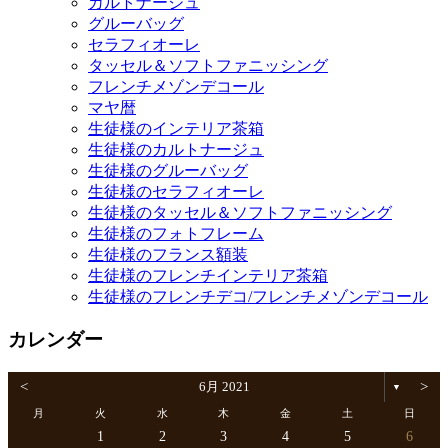
カルトナージュ
グルーバッグ
セラフィオーレ
タッセル＆ソフトファニッシング
フレンチメゾンデコール
マヤ暦
生徒様のインテリア茶箱
生徒様のカルトナージュ
生徒様のグルーバッグ
生徒様のセラフィオーレ
生徒様のタッセル＆ソフトファニッシング
生徒様のフォトフレーム
生徒様のフランス額装
生徒様のフレンチインテリア茶箱
生徒様のフレンチデコ/フレンチメゾンデコール
カレンダー
<
6月 2021
>
▼
月
火
水
木
金
土
日
1
2
3
4
5
6