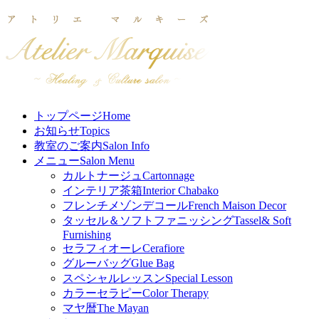
トップページ
Home
お知らせ
Topics
教室のご案内
Salon Info
メニュー
Salon Menu
カルトナージュ
Cartonnage
インテリア茶箱
Interior Chabako
フレンチメゾンデコール
French Maison Decor
タッセル＆ソフトファニッシング
Tassel& Soft
Furnishing
セラフィオーレ
Cerafiore
グルーバッグ
Glue Bag
スペシャルレッスン
Special Lesson
カラーセラピー
Color Therapy
マヤ暦
The Mayan