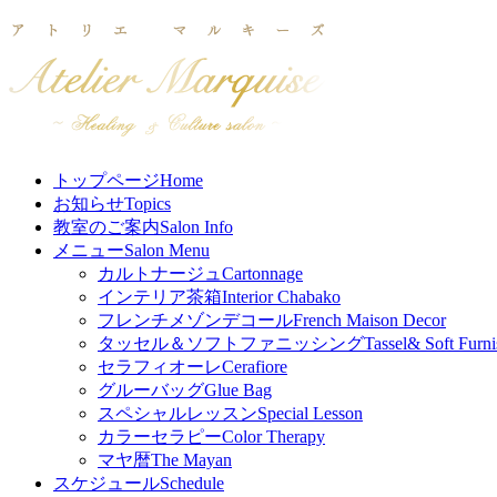
トップページ
Home
お知らせ
Topics
教室のご案内
Salon Info
メニュー
Salon Menu
カルトナージュ
Cartonnage
インテリア茶箱
Interior Chabako
フレンチメゾンデコール
French Maison Decor
タッセル＆ソフトファニッシング
Tassel& Soft Furni
セラフィオーレ
Cerafiore
グルーバッグ
Glue Bag
スペシャルレッスン
Special Lesson
カラーセラピー
Color Therapy
マヤ暦
The Mayan
スケジュール
Schedule