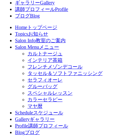
ギャラリー
Gallery
講師プロフィール
Profile
ブログ
Blog
Home
トップページ
Topics
お知らせ
Salon Info
教室のご案内
Salon Menu
メニュー
カルトナージュ
インテリア茶箱
フレンチメゾンデコール
タッセル＆ソフトファニッシング
セラフィオーレ
グルーバッグ
スペシャルレッスン
カラーセラピー
マヤ暦
Schedule
スケジュール
Gallery
ギャラリー
Profile
講師プロフィール
Blog
ブログ