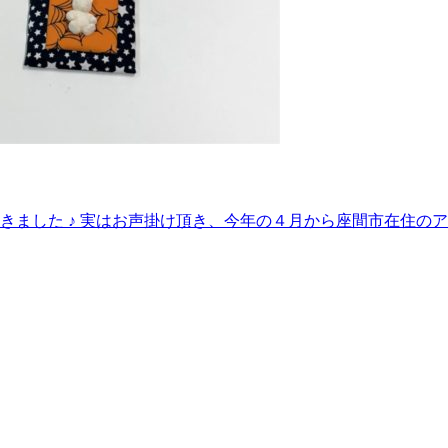
きました ♪ 実はお声掛け頂き、今年の４月から座間市在住の