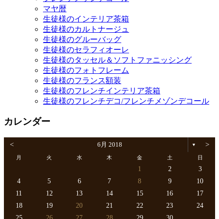
マヤ暦
生徒様のインテリア茶箱
生徒様のカルトナージュ
生徒様のグルーバッグ
生徒様のセラフィオーレ
生徒様のタッセル＆ソフトファニッシング
生徒様のフォトフレーム
生徒様のフランス額装
生徒様のフレンチインテリア茶箱
生徒様のフレンチデコ/フレンチメゾンデコール
カレンダー
<
6月 2018
>
▼
月
火
水
木
金
土
日
1
2
3
4
5
6
7
8
9
10
11
12
13
14
15
16
17
18
19
20
21
22
23
24
25
26
27
28
29
30