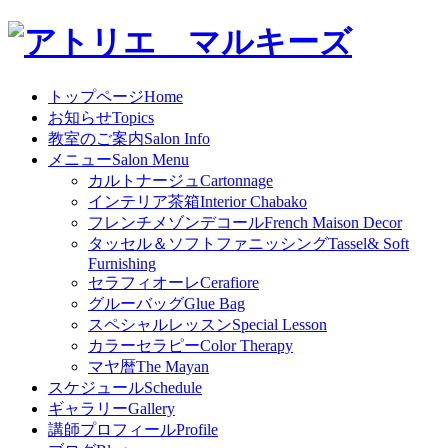
トップページ
Home
お知らせ
Topics
教室のご案内
Salon Info
メニュー
Salon Menu
カルトナージュ
Cartonnage
インテリア茶箱
Interior Chabako
フレンチメゾンデコール
French Maison Decor
タッセル＆ソフトファニッシング
Tassel& Soft
Furnishing
セラフィオーレ
Cerafiore
グルーバッグ
Glue Bag
スペシャルレッスン
Special Lesson
カラーセラピー
Color Therapy
マヤ暦
The Mayan
スケジュール
Schedule
ギャラリー
Gallery
講師プロフィール
Profile