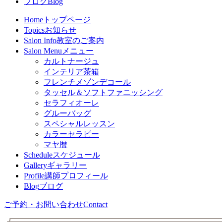
ブログ
Blog
Home
トップページ
Topics
お知らせ
Salon Info
教室のご案内
Salon Menu
メニュー
カルトナージュ
インテリア茶箱
フレンチメゾンデコール
タッセル＆ソフトファニッシング
セラフィオーレ
グルーバッグ
スペシャルレッスン
カラーセラピー
マヤ暦
Schedule
スケジュール
Gallery
ギャラリー
Profile
講師プロフィール
Blog
ブログ
ご予約・お問い合わせ
Contact