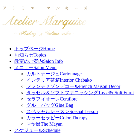
トップページ
Home
お知らせ
Topics
教室のご案内
Salon Info
メニュー
Salon Menu
カルトナージュ
Cartonnage
インテリア茶箱
Interior Chabako
フレンチメゾンデコール
French Maison Decor
タッセル＆ソフトファニッシング
Tassel& Soft Furni
セラフィオーレ
Cerafiore
グルーバッグ
Glue Bag
スペシャルレッスン
Special Lesson
カラーセラピー
Color Therapy
マヤ暦
The Mayan
スケジュール
Schedule