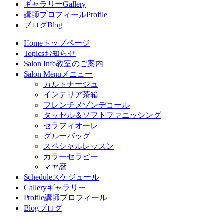
ギャラリー
Gallery
講師プロフィール
Profile
ブログ
Blog
Home
トップページ
Topics
お知らせ
Salon Info
教室のご案内
Salon Menu
メニュー
カルトナージュ
インテリア茶箱
フレンチメゾンデコール
タッセル＆ソフトファニッシング
セラフィオーレ
グルーバッグ
スペシャルレッスン
カラーセラピー
マヤ暦
Schedule
スケジュール
Gallery
ギャラリー
Profile
講師プロフィール
Blog
ブログ