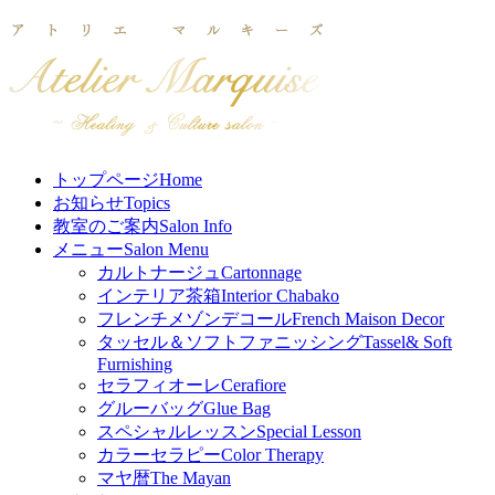
トップページ
Home
お知らせ
Topics
教室のご案内
Salon Info
メニュー
Salon Menu
カルトナージュ
Cartonnage
インテリア茶箱
Interior Chabako
フレンチメゾンデコール
French Maison Decor
タッセル＆ソフトファニッシング
Tassel& Soft
Furnishing
セラフィオーレ
Cerafiore
グルーバッグ
Glue Bag
スペシャルレッスン
Special Lesson
カラーセラピー
Color Therapy
マヤ暦
The Mayan