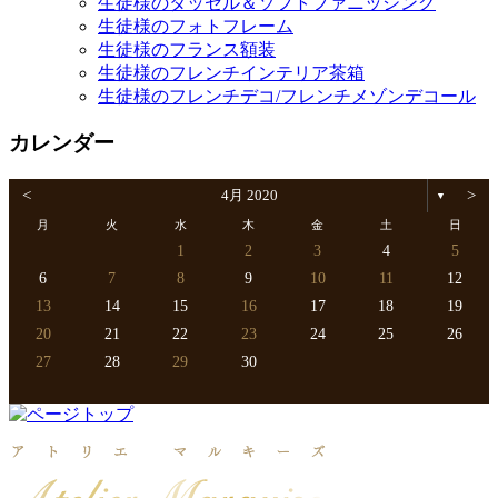
生徒様のタッセル＆ソフトファニッシング
生徒様のフォトフレーム
生徒様のフランス額装
生徒様のフレンチインテリア茶箱
生徒様のフレンチデコ/フレンチメゾンデコール
カレンダー
<
4月 2020
>
▼
月
火
水
木
金
土
日
1
2
3
4
5
6
7
8
9
10
11
12
13
14
15
16
17
18
19
20
21
22
23
24
25
26
27
28
29
30