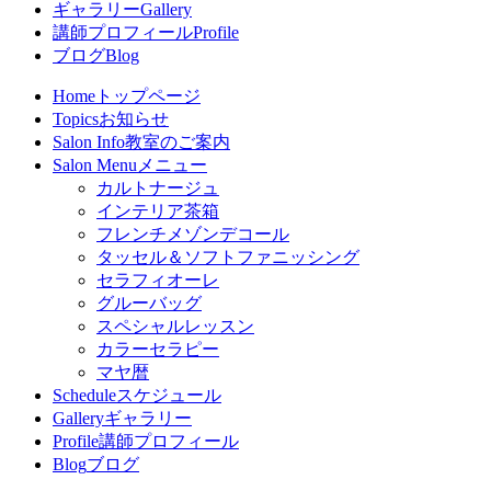
ギャラリー
Gallery
講師プロフィール
Profile
ブログ
Blog
Home
トップページ
Topics
お知らせ
Salon Info
教室のご案内
Salon Menu
メニュー
カルトナージュ
インテリア茶箱
フレンチメゾンデコール
タッセル＆ソフトファニッシング
セラフィオーレ
グルーバッグ
スペシャルレッスン
カラーセラピー
マヤ暦
Schedule
スケジュール
Gallery
ギャラリー
Profile
講師プロフィール
Blog
ブログ