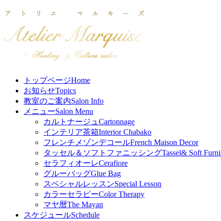
トップページ
Home
お知らせ
Topics
教室のご案内
Salon Info
メニュー
Salon Menu
カルトナージュ
Cartonnage
インテリア茶箱
Interior Chabako
フレンチメゾンデコール
French Maison Decor
タッセル＆ソフトファニッシング
Tassel& Soft Furni
セラフィオーレ
Cerafiore
グルーバッグ
Glue Bag
スペシャルレッスン
Special Lesson
カラーセラピー
Color Therapy
マヤ暦
The Mayan
スケジュール
Schedule