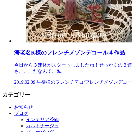
海老名K様のフレンチメゾンデコール４作品
今日から３連休がスタートしましたね！せっかくの３連
も、、、だなんて。&...
2019.02.09
生徒様のフレンチデコ/フレンチメゾンデコ
カテゴリー
お知らせ
ブログ
インテリア茶箱
カルトナージュ
グルーバッグ