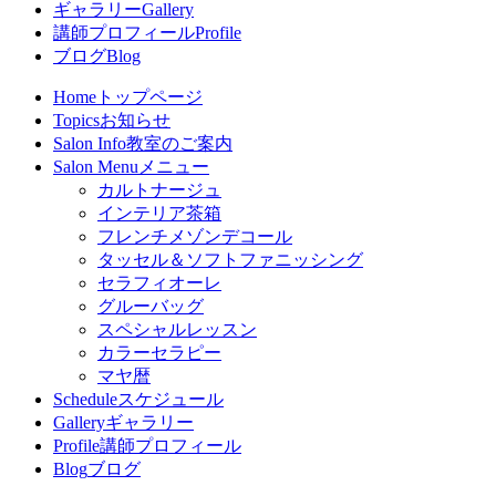
ギャラリー
Gallery
講師プロフィール
Profile
ブログ
Blog
Home
トップページ
Topics
お知らせ
Salon Info
教室のご案内
Salon Menu
メニュー
カルトナージュ
インテリア茶箱
フレンチメゾンデコール
タッセル＆ソフトファニッシング
セラフィオーレ
グルーバッグ
スペシャルレッスン
カラーセラピー
マヤ暦
Schedule
スケジュール
Gallery
ギャラリー
Profile
講師プロフィール
Blog
ブログ