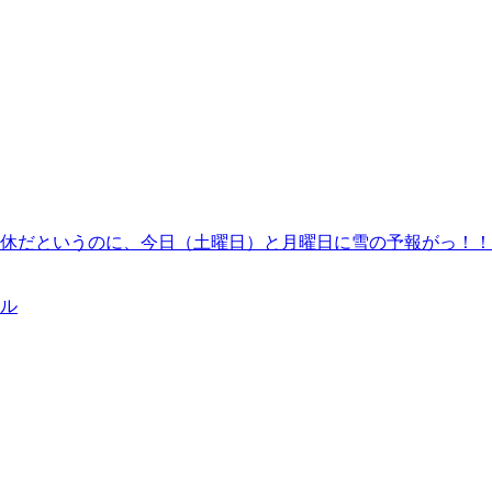
休だというのに、今日（土曜日）と月曜日に雪の予報がっ！！
ール