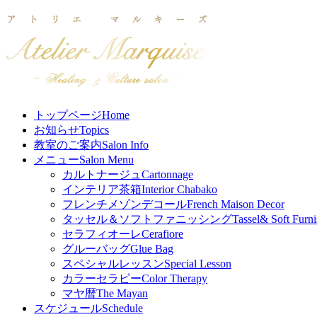
トップページ
Home
お知らせ
Topics
教室のご案内
Salon Info
メニュー
Salon Menu
カルトナージュ
Cartonnage
インテリア茶箱
Interior Chabako
フレンチメゾンデコール
French Maison Decor
タッセル＆ソフトファニッシング
Tassel& Soft Furni
セラフィオーレ
Cerafiore
グルーバッグ
Glue Bag
スペシャルレッスン
Special Lesson
カラーセラピー
Color Therapy
マヤ暦
The Mayan
スケジュール
Schedule