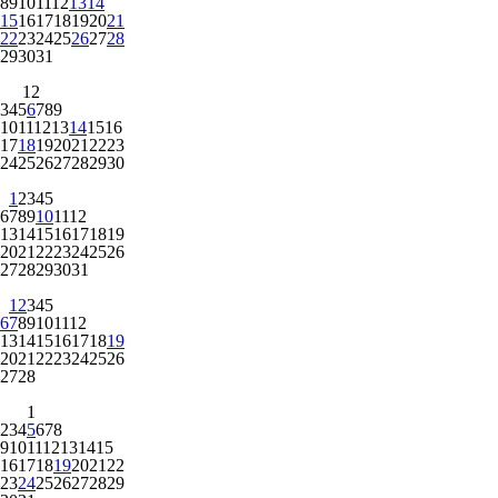
8
9
10
11
12
13
14
15
16
17
18
19
20
21
22
23
24
25
26
27
28
29
30
31
1
2
3
4
5
6
7
8
9
10
11
12
13
14
15
16
17
18
19
20
21
22
23
24
25
26
27
28
29
30
1
2
3
4
5
6
7
8
9
10
11
12
13
14
15
16
17
18
19
20
21
22
23
24
25
26
27
28
29
30
31
1
2
3
4
5
6
7
8
9
10
11
12
13
14
15
16
17
18
19
20
21
22
23
24
25
26
27
28
1
2
3
4
5
6
7
8
9
10
11
12
13
14
15
16
17
18
19
20
21
22
23
24
25
26
27
28
29