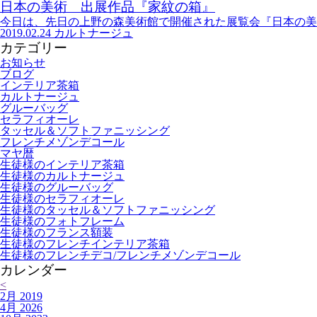
日本の美術 出展作品『家紋の箱』
今日は、先日の上野の森美術館で開催された展覧会『日本の美術
2019.02.24
カルトナージュ
カテゴリー
お知らせ
ブログ
インテリア茶箱
カルトナージュ
グルーバッグ
セラフィオーレ
タッセル＆ソフトファニッシング
フレンチメゾンデコール
マヤ暦
生徒様のインテリア茶箱
生徒様のカルトナージュ
生徒様のグルーバッグ
生徒様のセラフィオーレ
生徒様のタッセル＆ソフトファニッシング
生徒様のフォトフレーム
生徒様のフランス額装
生徒様のフレンチインテリア茶箱
生徒様のフレンチデコ/フレンチメゾンデコール
カレンダー
<
2月 2019
4月 2026