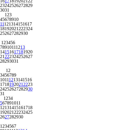
16
17
18
19
20
21
22
23
24
25
26
27
28
29
30
31
1
2
3
4
5
6
7
8
9
10
11
12
13
14
15
16
17
18
19
20
21
22
23
24
25
26
27
28
29
30
1
2
3
4
5
6
7
8
9
10
11
12
13
14
15
16
17
18
19
20
21
22
23
24
25
26
27
28
29
30
31
1
2
3
4
5
6
7
8
9
10
11
12
13
14
15
16
17
18
19
20
21
22
23
24
25
26
27
28
29
30
31
1
2
3
4
5
6
7
8
9
10
11
12
13
14
15
16
17
18
19
20
21
22
23
24
25
26
27
28
29
30
1
2
3
4
5
6
7