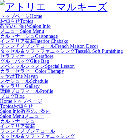
トップページ
Home
お知らせ
Topics
教室のご案内
Salon Info
メニュー
Salon Menu
カルトナージュ
Cartonnage
インテリア茶箱
Interior Chabako
フレンチメゾンデコール
French Maison Decor
タッセル＆ソフトファニッシング
Tassel& Soft Furnishing
セラフィオーレ
Cerafiore
グルーバッグ
Glue Bag
スペシャルレッスン
Special Lesson
カラーセラピー
Color Therapy
マヤ暦
The Mayan
スケジュール
Schedule
ギャラリー
Gallery
講師プロフィール
Profile
ブログ
Blog
Home
トップページ
Topics
お知らせ
Salon Info
教室のご案内
Salon Menu
メニュー
カルトナージュ
インテリア茶箱
フレンチメゾンデコール
タッセル＆ソフトファニッシング